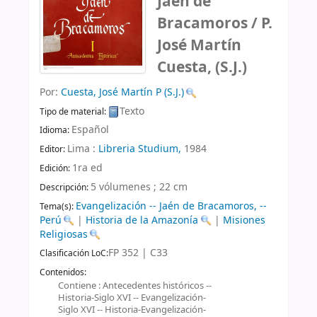
Jaén de
Bracamoros /
P.
José Martín
Cuesta, (S.J.)
Por:
Cuesta, José Martín P (S.J.)
Texto
Tipo de material:
Español
Idioma:
Lima :
Libreria Studium,
1984
Editor:
1ra ed
Edición:
5 vólumenes ; 22 cm
Descripción:
Evangelización -- Jaén de Bracamoros, --
Tema(s):
Perú
|
Historia de la Amazonía
|
Misiones
Religiosas
FP 352 | C33
Clasificación LoC:
Contenidos:
Contiene : Antecedentes históricos --
Historia-Siglo XVI -- Evangelización-
Siglo XVI -- Historia-Evangelización-