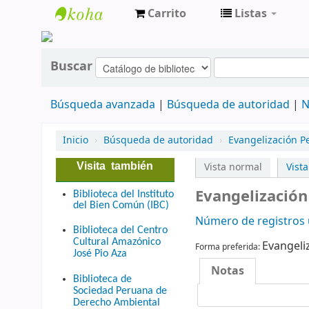
Carrito
Listas
cendoc
Buscar
Búsqueda avanzada
Búsqueda de autoridad
N
Inicio
›
Búsqueda de autoridad
›
Evangelización P
Visita también
Vista normal
Vist
Evangelización
Biblioteca del Instituto
del Bien Común (IBC)
Número de registros u
Biblioteca del Centro
Cultural Amazónico
Evangeli
Forma preferida:
José Pio Aza
Notas
Biblioteca de
Sociedad Peruana de
Derecho Ambiental