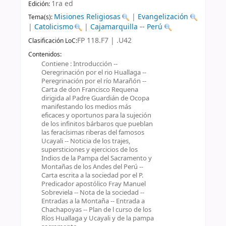
1ra ed
Edición:
Misiones Religiosas
|
Evangelización
Tema(s):
|
Catolicismo
|
Cajamarquilla -- Perú
FP 118.F7 | .U42
Clasificación LoC:
Contenidos:
Contiene : Introducción --
Oeregrinación por el rio Huallaga --
Peregrinación por el río Marañón --
Carta de don Francisco Requena
dirigida al Padre Guardián de Ocopa
manifestando los medios más
eficaces y oportunos para la sujeción
de los infinitos bárbaros que pueblan
las feracísimas riberas del famosos
Ucayali -- Noticia de los trajes,
supersticiones y ejercicios de los
Indios de la Pampa del Sacramento y
Montañas de los Andes del Perú --
Carta escrita a la sociedad por el P.
Predicador apostólico Fray Manuel
Sobreviela -- Nota de la sociedad --
Entradas a la Montaña -- Entrada a
Chachapoyas -- Plan de l curso de los
Ríos Huallaga y Ucayali y de la pampa