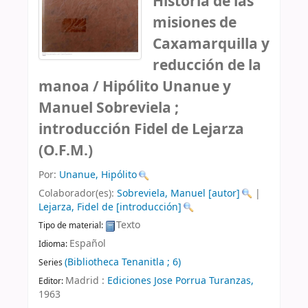
Historia de las
misiones de
Caxamarquilla y
reducción de la
manoa /
Hipólito Unanue y
Manuel Sobreviela ;
introducción Fidel de Lejarza
(O.F.M.)
Por:
Unanue, Hipólito
Colaborador(es):
Sobreviela, Manuel
[autor]
|
Lejarza, Fidel de
[introducción]
Texto
Tipo de material:
Español
Idioma:
(Bibliotheca Tenanitla ; 6)
Series
Madrid :
Ediciones Jose Porrua Turanzas,
Editor:
1963