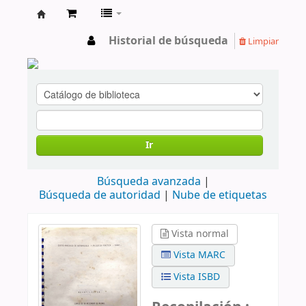
cendoc
Historial de búsqueda
Limpiar
Ir
Búsqueda avanzada
Búsqueda de autoridad
Nube de etiquetas
Vista normal
Vista MARC
Vista ISBD