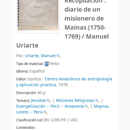
Recopilación :
diario de un
misionero de
Mainas (1750-
1769) /
Manuel
Uriarte
Por:
Uriarte, Manuel
Texto
Tipo de material:
Español
Idioma:
Iquitos :
Centro Amazónico de antropología
Editor:
y aplicación practica,
1978
40 p
Descripción:
Jesuítas
|
Misiones Religiosas
|
Tema(s):
Evangelización -- Perú -- Amazonía
|
Maynas,
Loreto -- Perú
BV 2280.P4 | U62
Clasificación LoC:
Contenidos: