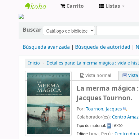
Carrito
Listas
cendoc
Buscar
Búsqueda avanzada
Búsqueda de autoridad
N
Inicio
›
Detalles para:
La merma mágica :
vida e his
Vista normal
Vist
La merma mágica : v
Jacques Tournon.
Por:
Tournon, Jacques
Colaborador(es):
Centro Amazó
Texto
Tipo de material:
Lima, Perú :
Centro Amaz
Editor: