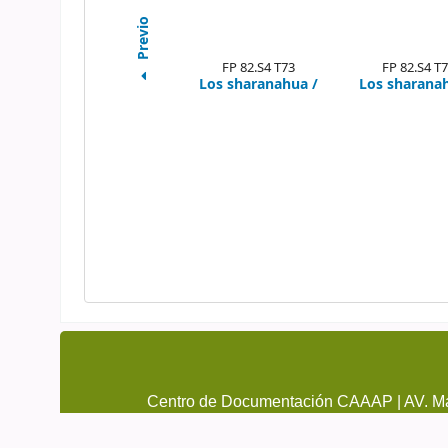
Previo
FP 82.S4 T73
FP 82.S4 T
Los sharanahua /
Los sharana
Centro de Documentación CAAAP | AV. Ma