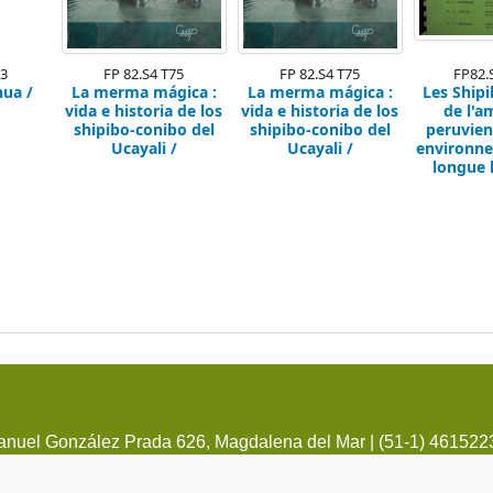
73
FP 82.S4 T75
FP 82.S4 T75
FP82.
hua /
La merma mágica :
La merma mágica :
Les Ship
vida e historia de los
vida e historia de los
de l'a
shipibo-conibo del
shipibo-conibo del
peruvien
Ucayali /
Ucayali /
environne
longue h
nuel González Prada 626, Magdalena del Mar | (51-1) 461522