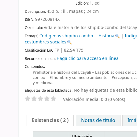
1. ed
Edición:
450 p. : il., mapas ; 24 cm
Descripción:
997260814X
ISBN:
Vida e historia de los shipibo-conibo del Ucay
Otro título:
Indígenas shipibo-conibo -- Historia
|
Indíg
Tema(s):
costumbres sociales
FP | 82.S4 T75
Clasificación LoC:
Haga clic para acceso en línea
Recursos en línea:
Contenidos:
Prehistoria e historia del Ucayali -- Las poblaciones del U
conibo -- El hombre y su medio ambiente -- Percepción, cog
y medicina.
No hay etiquetas de esta biblio
Etiquetas de esta biblioteca:
Valoración media: 0.0 (0 votos)
Existencias
( 2 )
Notas de título
Imá
Ubicación