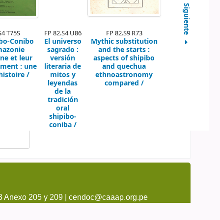
Siguiente
S4 T75S
FP 82.S4 U86
FP 82.S9 R73
ibo-Conibo
El universo
Mythic substitution
mazonie
sagrado :
and the starts :
ne et leur
versión
aspects of shipibo
ment :
une
literaria de
and quechua
istoire /
mitos y
ethnoastronomy
leyendas
compared /
de la
tradición
oral
shipibo-
coniba /
3 Anexo 205 y 209 | cendoc@caaap.org.pe