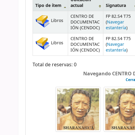
Tipo de ítem
actual
Signatura
CENTRO DE
FP 82.S4 T75
Libros
DOCUMENTAC
(
Navegar
IÓN (CENDOC)
estantería
)
CENTRO DE
FP 82.S4 T75
Libros
DOCUMENTAC
(
Navegar
IÓN (CENDOC)
estantería
)
Total de reservas: 0
Navegando CENTRO 
Cerra