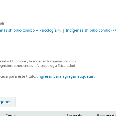
ali
enas shipibo-Conibo -- Psicología
|
Indígenas shipibo-conibo -- 
cayali -- El hombre y la sociedad Indígenas shipibo-
nición, etnociencias -- Antropología física, salud
teca para este título.
Ingresar para agregar etiquetas.
genes
Copia
Fecha de
Reserva d