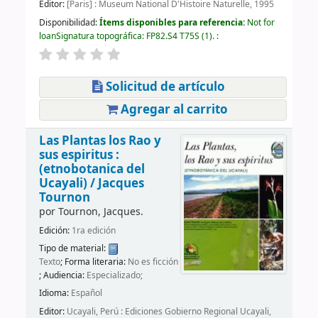
Editor:
[Paris] : Museum National D'Histoire Naturelle, 1995
Disponibilidad:
Ítems disponibles para referencia:
Not for
loan
Signatura topográfica:
FP82.S4 T75S
(1).
:
Solicitud de artículo
Agregar al carrito
Las Plantas los Rao y
sus espiritus :
(etnobotanica del
Ucayali) /
Jacques
Tournon
por
Tournon, Jacques.
Edición:
1ra edición
Tipo de material:
Texto
; Forma literaria:
No es ficción
; Audiencia:
Especializado;
Idioma:
Español
Editor:
Ucayali, Perú : Ediciones Gobierno Regional Ucayali,