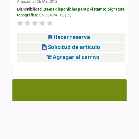
Amazonia (CETA), 2013
Disponibilidad:
Ítems disponibles para préstamo:
Signatura
topográfica:
GN 564.P4 T68
(1).
Hacer reserva
Solicitud de artículo
Agregar al carrito
Centro de Documentación CAAAP | AV. Manuel
González Prada 626, Magdalena del Mar | (51-1)
4615223 Anexo 205 y 209 | cendoc@caaap.org.pe