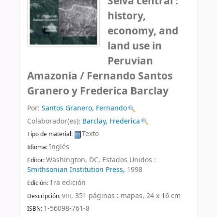
Selva central :
history,
economy, and
land use in
Peruvian
Amazonia /
Fernando Santos
Granero y Frederica Barclay
Por:
Santos Granero, Fernando
Colaborador(es):
Barclay, Frederica
Texto
Tipo de material:
Inglés
Idioma:
Washington, DC, Estados Unidos :
Editor:
Smithsonian Institution Press,
1998
1ra edición
Edición:
viii, 351 páginas : mapas, 24 x 16 cm
Descripción:
1-56098-761-8
ISBN: