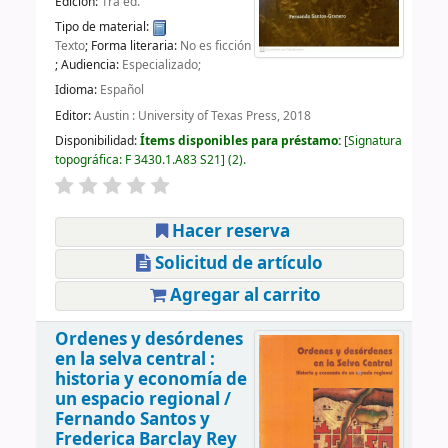
Edición:
1ra ed.
Tipo de material:
Texto
; Forma literaria:
No es ficción
; Audiencia:
Especializado;
Idioma:
Español
Editor:
Austin : University of Texas Press, 2018
Disponibilidad:
Ítems disponibles para préstamo:
Signatura
topográfica:
F 3430.1.A83 S21
(2).
Hacer reserva
Solicitud de artículo
Agregar al carrito
Ordenes y desórdenes
en la selva central :
historia y economía de
un espacio regional /
Fernando Santos y
Frederica Barclay Rey