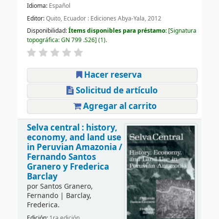
Idioma:
Español
Editor:
Quito, Ecuador : Ediciones Abya-Yala, 2012
Disponibilidad:
Ítems disponibles para préstamo:
Signatura
topográfica:
GN 799 .S26
(1).
Hacer reserva
Solicitud de artículo
Agregar al carrito
Selva central : history,
economy, and land use
in Peruvian Amazonia /
Fernando Santos
Granero y Frederica
Barclay
por
Santos Granero,
Fernando
|
Barclay,
Frederica.
Edición:
1ra edición