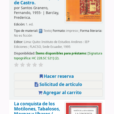
de Castro.
por
Santos Granero,
Fernando
, 1955-
|
Barclay,
Frederica.
Edición:
1. ed.
Tipo de material:
Texto
; Formato:
impreso
; Forma literaria:
No es ficción
Editor:
Lima: Quito: Instituto de Estudios Andinos : IEP
Ediciones ; FLACSO, Sede Ecuador, 1995
Disponibilidad:
Ítems disponibles para préstamo:
Signatura
topográfica:
HC 228.SC S21
(2).
Hacer reserva
Solicitud de artículo
Agregar al carrito
La conquista de los
Motilones, Tabalosos,