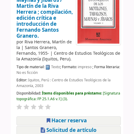
Maynas y Jíbaros /
Martín de la Riva
Herrera ; compilación,
edición crítica e
introducción de
Fernando Santos
Granero.
por
Riva Herrera, Martín de
la
|
Santos Granero,
Fernando
, 1955-
|
Centro de Estudios Teológicos de
la Amazonía (Iquitos, Peru).
Tipo de material:
Texto
; Formato:
impreso
; Forma literaria:
No es ficción
Editor:
Iquitos, Perú : Centro de Estudios Teológicos de la
Amazonía, 2003
Disponibilidad:
Ítems disponibles para préstamo:
Signatura
topográfica:
FP 25.1.A6 v.1
(3).
Hacer reserva
Solicitud de artículo