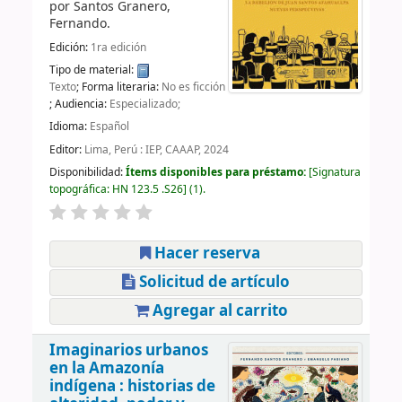
por
Santos Granero,
Fernando.
Edición:
1ra edición
Tipo de material:
Texto
; Forma literaria:
No es ficción
; Audiencia:
Especializado;
Idioma:
Español
Editor:
Lima, Perú : IEP, CAAAP, 2024
Disponibilidad:
Ítems disponibles para préstamo:
Signatura
topográfica:
HN 123.5 .S26
(1).
Hacer reserva
Solicitud de artículo
Agregar al carrito
Imaginarios urbanos
en la Amazonía
indígena : historias de