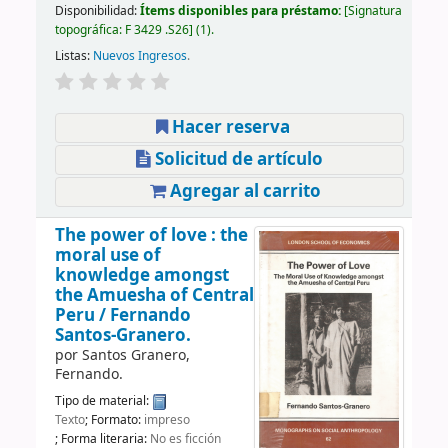
Disponibilidad:
Ítems disponibles para préstamo:
Signatura
topográfica:
F 3429 .S26
(1).
Listas:
Nuevos Ingresos
.
Hacer reserva
Solicitud de artículo
Agregar al carrito
The power of love : the
moral use of
knowledge amongst
the Amuesha of Central
Peru /
Fernando
Santos-Granero.
por
Santos Granero,
Fernando.
Tipo de material:
Texto
; Formato:
impreso
; Forma literaria:
No es ficción