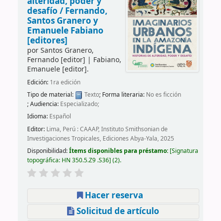
alteridad, poder y
desafío /
Fernando,
Santos Granero y
Emanuele Fabiano
[editores]
por
Santos Granero,
Fernando
[editor]
|
Fabiano,
Emanuele
[editor]
.
Edición:
1ra edición
Tipo de material:
Texto
; Forma literaria:
No es ficción
; Audiencia:
Especializado;
Idioma:
Español
Editor:
Lima, Perú : CAAAP, Instituto Smithsonian de
Investigaciones Tropicales, Ediciones Abya-Yala, 2025
Disponibilidad:
Ítems disponibles para préstamo:
Signatura
topográfica:
HN 350.5.Z9 .S36
(2).
Hacer reserva
Solicitud de artículo