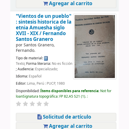
Agregar al carrito
"Vientos de un pueblo"
: sintesis historica de la
etnia Amuesha siglo
XVII - XIX /
Fernando
Santos Granero
por
Santos Granero,
Fernando.
Tipo de material:
Texto
; Forma literaria:
No es ficción
; Audiencia:
Especializado;
Idioma:
Español
Editor:
Lima, Perú : PUCP, 1980
Disponibilidad:
Ítems disponibles para referencia:
Not for
loan
Signatura topográfica:
FP 82.A5 S21
(1).
:
Solicitud de artículo
Agregar al carrito