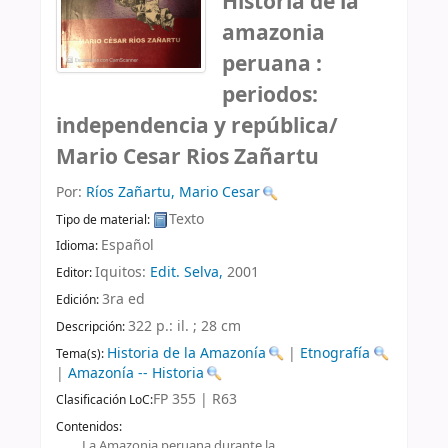
Historia de la
amazonia
peruana :
periodos:
independencia y república/
Mario Cesar Rios Zañartu
Por:
Ríos Zañartu, Mario Cesar
Texto
Tipo de material:
Español
Idioma:
Iquitos:
Edit. Selva,
2001
Editor:
3ra ed
Edición:
322 p.: il. ; 28 cm
Descripción:
Historia de la Amazonía
|
Etnografía
Tema(s):
|
Amazonía -- Historia
FP 355 | R63
Clasificación LoC:
Contenidos:
La Amazonia peruana durante la