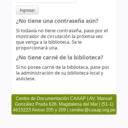
¿No tiene una contraseña aún?
Si todavía no tiene contraseña, pase por el
mostrador de circulación la próxima vez
que venga a la biblioteca. Se le
proporcionará una.
¿No tiene carné de la biblioteca?
Si no posee carné de la biblioteca, pase por
la administración de su biblioteca local y
asóciese.
Centro de Documentación CAAAP | AV. Manuel
González Prada 626, Magdalena del Mar | (51-1)
4615223 Anexo 205 y 209 | cendoc@caaap.org.pe