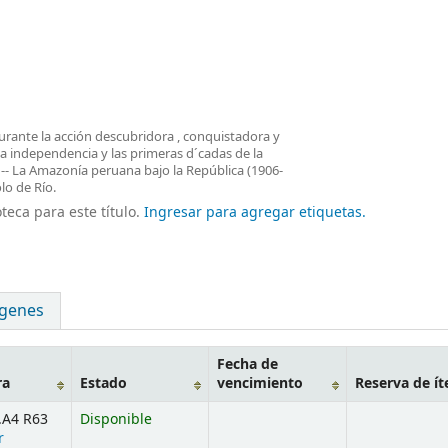
rante la acción descubridora , conquistadora y
a independencia y las primeras d´cadas de la
a -- La Amazonía peruana bajo la República (1906-
lo de Río.
teca para este título.
Ingresar para agregar etiquetas.
genes
Fecha de
ra
Estado
vencimiento
Reserva de í
.A4 R63
Disponible
r