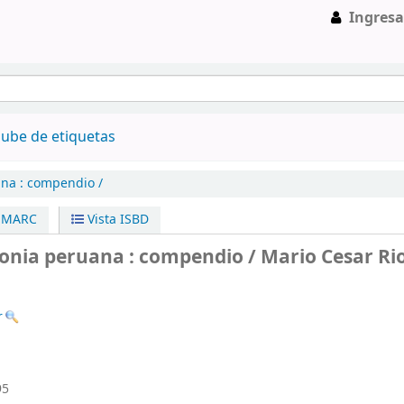
Ingresa
ube de etiquetas
na :
compendio /
a MARC
Vista ISBD
zonia peruana : compendio /
Mario Cesar Ri
r
95