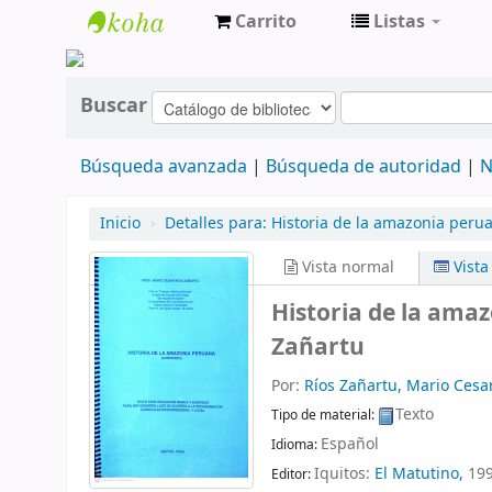
Carrito
Listas
cendoc
Buscar
Búsqueda avanzada
Búsqueda de autoridad
N
Inicio
›
Detalles para:
Historia de la amazonia perua
Vista normal
Vist
Historia de la ama
Zañartu
Por:
Ríos Zañartu, Mario Cesa
Texto
Tipo de material:
Español
Idioma:
Iquitos:
El Matutino,
19
Editor: