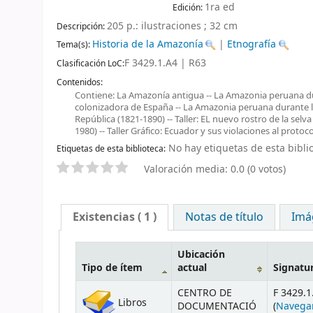
1ra ed
Edición:
205 p.: ilustraciones ; 32 cm
Descripción:
Historia de la Amazonía
|
Etnografía
Tema(s):
F 3429.1.A4 | R63
Clasificación LoC:
Contenidos:
Contiene: La Amazonía antigua -- La Amazonia peruana du
colonizadora de España -- La Amazonia peruana durante l
República (1821-1890) -- Taller: EL nuevo rostro de la selv
1980) -- Taller Gráfico: Ecuador y sus violaciones al protoco
No hay etiquetas de esta biblio
Etiquetas de esta biblioteca:
Valoración media: 0.0 (0 votos)
Existencias
( 1 )
Notas de título
Imá
Ubicación
Tipo de ítem
actual
Signatu
CENTRO DE
F 3429.1
Libros
DOCUMENTACIÓ
(
Navega