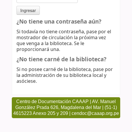
¿No tiene una contraseña aún?
Si todavía no tiene contraseña, pase por el
mostrador de circulación la próxima vez
que venga a la biblioteca. Se le
proporcionará una.
¿No tiene carné de la biblioteca?
Si no posee carné de la biblioteca, pase por
la administración de su biblioteca local y
asóciese.
Centro de Documentación CAAAP | AV. Manuel
González Prada 626, Magdalena del Mar | (51-1)
4615223 Anexo 205 y 209 | cendoc@caaap.org.pe