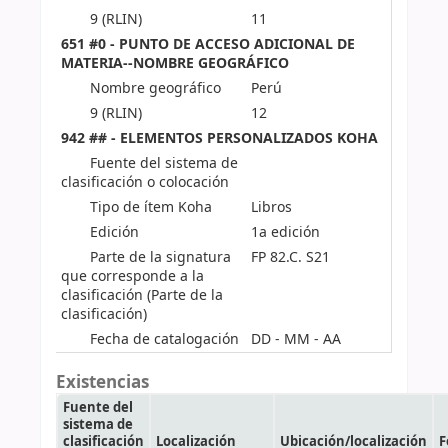
9 (RLIN)
11
651 #0 - PUNTO DE ACCESO ADICIONAL DE
MATERIA--NOMBRE GEOGRÁFICO
Nombre geográfico
Perú
9 (RLIN)
12
942 ## - ELEMENTOS PERSONALIZADOS KOHA
Fuente del sistema de
clasificación o colocación
Tipo de ítem Koha
Libros
Edición
1a edición
Parte de la signatura
FP 82.C. S21
que corresponde a la
clasificación (Parte de la
clasificación)
Fecha de catalogación
DD - MM - AA
Existencias
Fuente del
sistema de
clasificación
Localización
Ubicación/localización
F