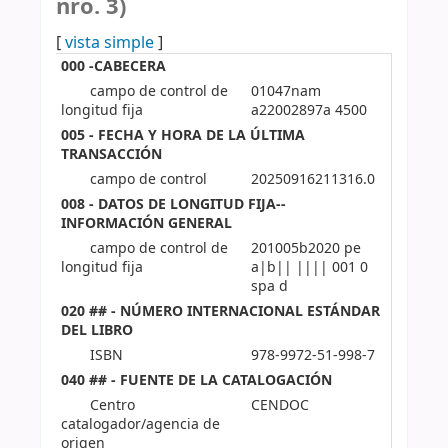
nro. 3)
[
vista simple
]
000 -CABECERA
campo de control de
01047nam
longitud fija
a22002897a 4500
005 - FECHA Y HORA DE LA ÚLTIMA
TRANSACCIÓN
campo de control
20250916211316.0
008 - DATOS DE LONGITUD FIJA--
INFORMACIÓN GENERAL
campo de control de
201005b2020 pe
longitud fija
a|b|| |||| 001 0
spa d
020 ## - NÚMERO INTERNACIONAL ESTÁNDAR
DEL LIBRO
ISBN
978-9972-51-998-7
040 ## - FUENTE DE LA CATALOGACIÓN
Centro
CENDOC
catalogador/agencia de
origen