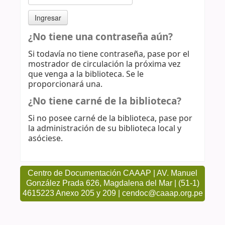
¿No tiene una contraseña aún?
Si todavía no tiene contraseña, pase por el
mostrador de circulación la próxima vez
que venga a la biblioteca. Se le
proporcionará una.
¿No tiene carné de la biblioteca?
Si no posee carné de la biblioteca, pase por
la administración de su biblioteca local y
asóciese.
Centro de Documentación CAAAP | AV. Manuel
González Prada 626, Magdalena del Mar | (51-1)
4615223 Anexo 205 y 209 | cendoc@caaap.org.pe