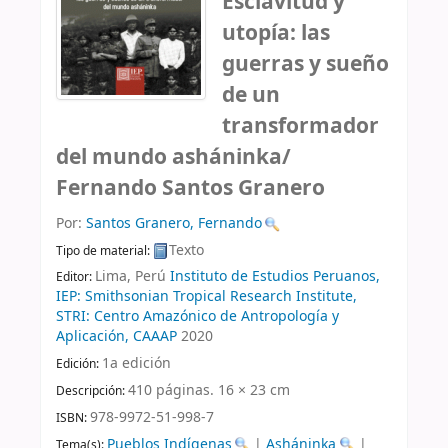
Esclavitud y
utopía: las
guerras y sueño
de un
transformador
del mundo asháninka/
Fernando Santos Granero
Por:
Santos Granero, Fernando
Texto
Tipo de material:
Lima, Perú
Instituto de Estudios Peruanos,
Editor:
IEP: Smithsonian Tropical Research Institute,
STRI: Centro Amazónico de Antropología y
Aplicación, CAAAP
2020
1a edición
Edición:
410 páginas. 16 × 23 cm
Descripción:
978-9972-51-998-7
ISBN:
Pueblos Indígenas
|
Asháninka
|
Tema(s):