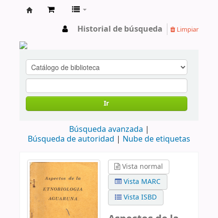
cendoc
Historial de búsqueda
Limpiar
Ir
Búsqueda avanzada
Búsqueda de autoridad
Nube de etiquetas
Vista normal
Vista MARC
Vista ISBD