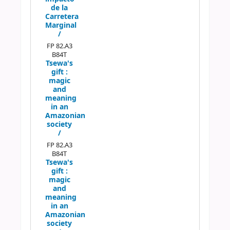
de la
Carretera
Marginal
/
FP 82.A3
B84T
Tsewa's
gift :
magic
and
meaning
in an
Amazonian
society
/
FP 82.A3
B84T
Tsewa's
gift :
magic
and
meaning
in an
Amazonian
society