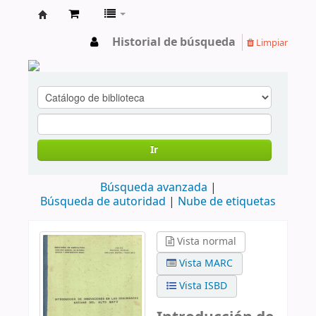
cendoc
Historial de búsqueda
Limpiar
Ir
Búsqueda avanzada
Búsqueda de autoridad
Nube de etiquetas
Vista normal
Vista MARC
Vista ISBD