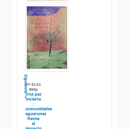
Siguiente
FP 82.A3
B84p
Una paz
incierta
:
comunidades
aguarunas
frente
al
impacto