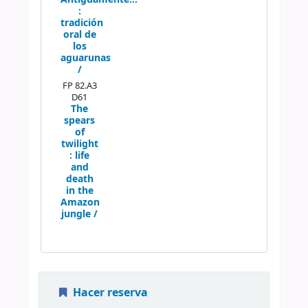
:
tradición
oral de
los
aguarunas
/
FP 82.A3
D61
The
spears
of
twilight
:
life
and
death
in the
Amazon
jungle /
Hacer reserva