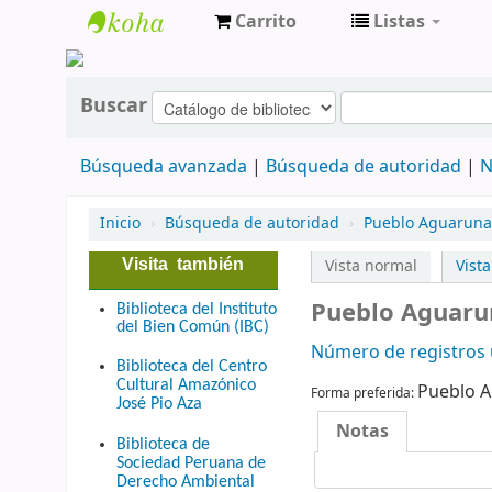
Carrito
Listas
cendoc
Buscar
Búsqueda avanzada
Búsqueda de autoridad
N
Inicio
›
Búsqueda de autoridad
›
Pueblo Aguaruna 
Visita también
Vista normal
Vist
Pueblo Aguaru
Biblioteca del Instituto
del Bien Común (IBC)
Número de registros u
Biblioteca del Centro
Cultural Amazónico
Pueblo 
Forma preferida:
José Pio Aza
Notas
Biblioteca de
Sociedad Peruana de
Derecho Ambiental