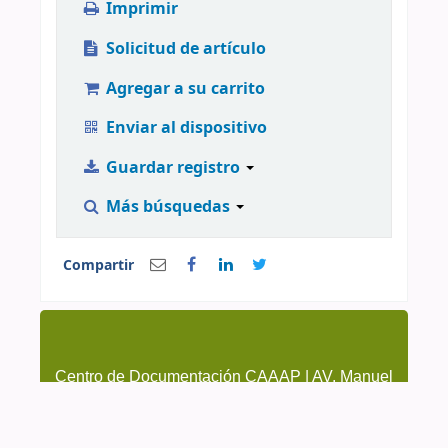
Imprimir
Solicitud de artículo
Agregar a su carrito
Enviar al dispositivo
Guardar registro
Más búsquedas
Compartir
Centro de Documentación CAAAP | AV. Manuel
González Prada 626, Magdalena del Mar | (51-1)
4615223 Anexo 205 y 209 | cendoc@caaap.org.pe