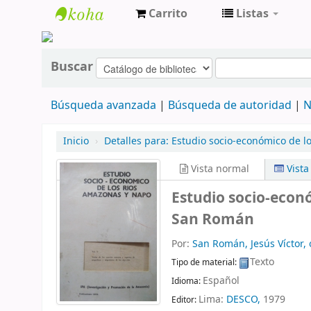
Carrito
Listas
cendoc
Buscar
Búsqueda avanzada
Búsqueda de autoridad
N
Inicio
›
Detalles para:
Estudio socio-económico de l
Vista normal
Vist
Estudio socio-econ
San Román
Por:
San Román, Jesús Víctor, 
Texto
Tipo de material:
Español
Idioma:
Lima:
DESCO,
1979
Editor: