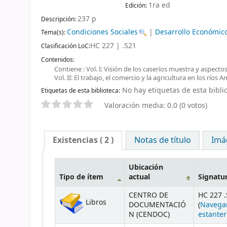
1ra ed
Edición:
237 p
Descripción:
Condiciones Sociales
|
Desarrollo Económic
Tema(s):
HC 227 | .S21
Clasificación LoC:
Contenidos:
Contiene : Vol. I: Visión de los caseríos muestra y aspecto
Vol. II: El trabajo, el comercio y la agricultura en los río
No hay etiquetas de esta biblio
Etiquetas de esta biblioteca:
Valoración media: 0.0 (0 votos)
Existencias
( 2 )
Notas de título
Imá
Ubicación
Tipo de ítem
actual
Signatu
CENTRO DE
HC 227 .
Libros
DOCUMENTACIÓ
(
Navega
N (CENDOC)
estanter