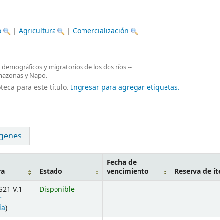
o
|
Agricultura
|
Comercialización
s demográficos y migratorios de los dos ríos --
s Amazonas y Napo.
teca para este título.
Ingresar para agregar etiquetas.
genes
Fecha de
ra
Estado
vencimiento
Reserva de í
S21 V.1
Disponible
r
ía
)