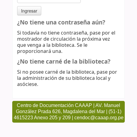
¿No tiene una contraseña aún?
Si todavía no tiene contraseña, pase por el
mostrador de circulación la próxima vez
que venga a la biblioteca. Se le
proporcionará una.
¿No tiene carné de la biblioteca?
Si no posee carné de la biblioteca, pase por
la administración de su biblioteca local y
asóciese.
Centro de Documentación CAAAP | AV. Manuel
González Prada 626, Magdalena del Mar | (51-1)
4615223 Anexo 205 y 209 | cendoc@caaap.org.pe