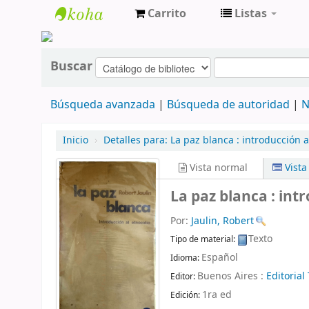
Carrito
Listas
cendoc
Buscar
Búsqueda avanzada
Búsqueda de autoridad
N
Inicio
›
Detalles para:
La paz blanca :
introducción a
Vista normal
Vist
La paz blanca : int
Por:
Jaulin, Robert
Texto
Tipo de material:
Español
Idioma:
Buenos Aires :
Editoria
Editor:
1ra ed
Edición: