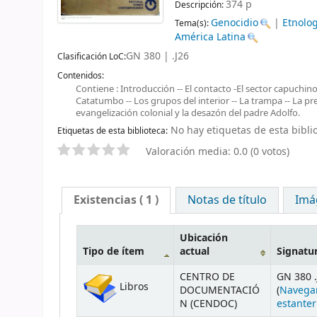
374 p
Descripción:
Genocidio
|
Etnolo
Tema(s):
América Latina
GN 380 | .J26
Clasificación LoC:
Contenidos:
Contiene : Introducción -- El contacto -El sector capuchino 
Catatumbo -- Los grupos del interior -- La trampa -- La pr
evangelización colonial y la desazón del padre Adolfo.
No hay etiquetas de esta biblio
Etiquetas de esta biblioteca:
Valoración media: 0.0 (0 votos)
Existencias
( 1 )
Notas de título
Imá
Ubicación
Tipo de ítem
actual
Signatu
CENTRO DE
GN 380 .
Libros
DOCUMENTACIÓ
(
Navega
N (CENDOC)
estanter