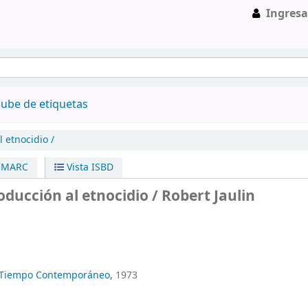
Ingresa
ube de etiquetas
l etnocidio /
a MARC
Vista ISBD
roducción al etnocidio /
Robert Jaulin
l Tiempo Contemporáneo,
1973