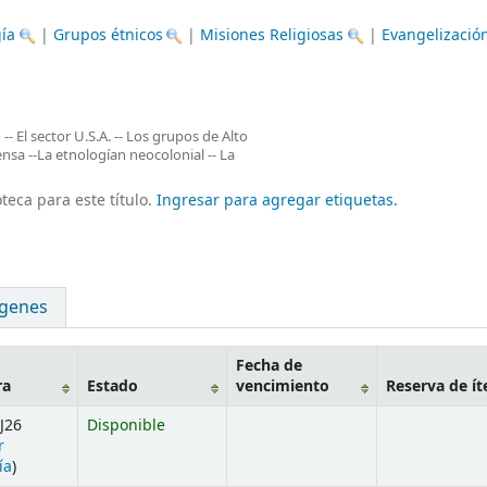
gía
|
Grupos étnicos
|
Misiones Religiosas
|
Evangelizació
-- El sector U.S.A. -- Los grupos de Alto
ensa --La etnologían neocolonial -- La
teca para este título.
Ingresar para agregar etiquetas.
genes
Fecha de
ra
Estado
vencimiento
Reserva de í
J26
Disponible
r
ía
)