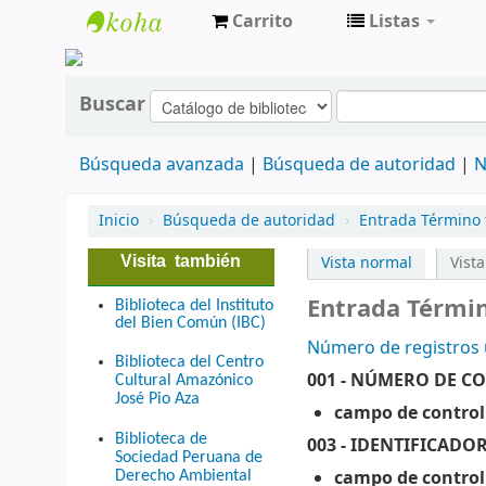
Carrito
Listas
cendoc
Buscar
Búsqueda avanzada
Búsqueda de autoridad
N
Inicio
›
Búsqueda de autoridad
›
Entrada Término 
Visita también
Vista normal
Vist
Entrada Térmi
Biblioteca del Instituto
del Bien Común (IBC)
Número de registros u
Biblioteca del Centro
001 - NÚMERO DE C
Cultural Amazónico
José Pio Aza
campo de control
Biblioteca de
003 - IDENTIFICAD
Sociedad Peruana de
campo de control
Derecho Ambiental