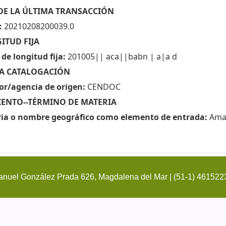
 DE LA ÚLTIMA TRANSACCIÓN
:
20210208200039.0
ITUD FIJA
de longitud fija:
201005|| aca||babn | a|a d
 LA CATALOGACIÓN
or/agencia de origen:
CENDOC
MIENTO--TÉRMINO DE MATERIA
ia o nombre geográfico como elemento de entrada:
Ama
nuel González Prada 626, Magdalena del Mar | (51-1) 461522