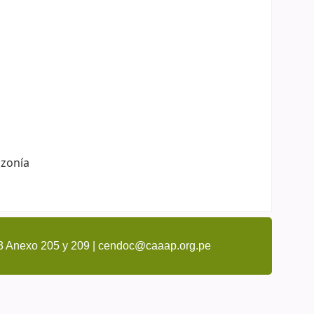
zonía
3 Anexo 205 y 209 | cendoc@caaap.org.pe