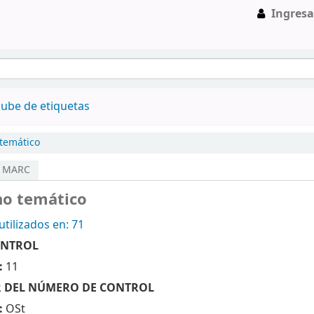
Ingresa
ube de etiquetas
temático
a MARC
no temático
tilizados en: 71
ONTROL
:
11
OR DEL NÚMERO DE CONTROL
:
OSt