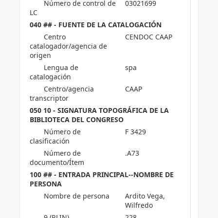
Número de control de
03021699
LC
040 ## - FUENTE DE LA CATALOGACIÓN
Centro
CENDOC CAAP
catalogador/agencia de
origen
Lengua de
spa
catalogación
Centro/agencia
CAAP
transcriptor
050 10 - SIGNATURA TOPOGRÁFICA DE LA
BIBLIOTECA DEL CONGRESO
Número de
F 3429
clasificación
Número de
.A73
documento/Ítem
100 ## - ENTRADA PRINCIPAL--NOMBRE DE
PERSONA
Nombre de persona
Ardito Vega,
Wilfredo
9 (RLIN)
228