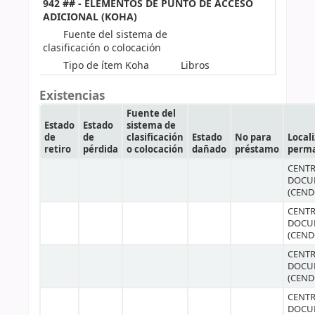
942 ## - ELEMENTOS DE PUNTO DE ACCESO
ADICIONAL (KOHA)
Fuente del sistema de
clasificación o colocación
Tipo de ítem Koha
Libros
Existencias
Fuente del
Estado
Estado
sistema de
de
de
clasificación
Estado
No para
Local
retiro
pérdida
o colocación
dañado
préstamo
perm
CENTR
DOCU
(CEND
CENTR
DOCU
(CEND
CENTR
DOCU
(CEND
CENTR
DOCU