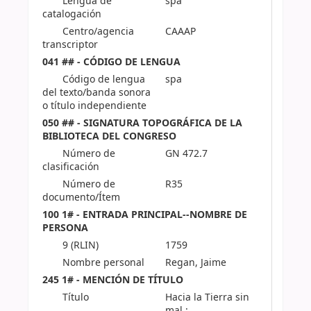
Lengua de
spa
catalogación
Centro/agencia
CAAAP
transcriptor
041 ## - CÓDIGO DE LENGUA
Código de lengua
spa
del texto/banda sonora
o título independiente
050 ## - SIGNATURA TOPOGRÁFICA DE LA
BIBLIOTECA DEL CONGRESO
Número de
GN 472.7
clasificación
Número de
R35
documento/Ítem
100 1# - ENTRADA PRINCIPAL--NOMBRE DE
PERSONA
9 (RLIN)
1759
Nombre personal
Regan, Jaime
245 1# - MENCIÓN DE TÍTULO
Título
Hacia la Tierra sin
mal :