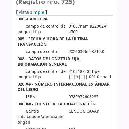
(Registro nro. 725)
[
vista simple
]
000 -CABECERA
campo de control de
01067nam a2200241
longitud fija
4500
005 - FECHA Y HORA DE LA ÚLTIMA
TRANSACCIÓN
campo de control
20260306163710.0
008 - DATOS DE LONGITUD FIJA--
INFORMACIÓN GENERAL
campo de control de
210318s2011 pe
longitud fija
|||fr|||| 001 0 spa d
020 ## - NÚMERO INTERNACIONAL ESTÁNDAR
DEL LIBRO
ISBN
9789972608285
040 ## - FUENTE DE LA CATALOGACIÓN
Centro
CENDOC CAAAP
catalogador/agencia de
origen