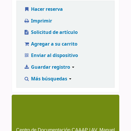
Hacer reserva
Imprimir
Solicitud de artículo
Agregar a su carrito
Enviar al dispositivo
Guardar registro
Más búsquedas
Centro de Documentación CAAAP | AV. Manuel