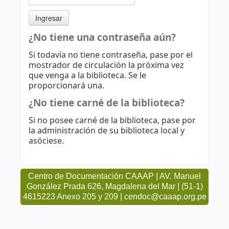
¿No tiene una contraseña aún?
Si todavía no tiene contraseña, pase por el
mostrador de circulación la próxima vez
que venga a la biblioteca. Se le
proporcionará una.
¿No tiene carné de la biblioteca?
Si no posee carné de la biblioteca, pase por
la administración de su biblioteca local y
asóciese.
Centro de Documentación CAAAP | AV. Manuel
González Prada 626, Magdalena del Mar | (51-1)
4615223 Anexo 205 y 209 | cendoc@caaap.org.pe