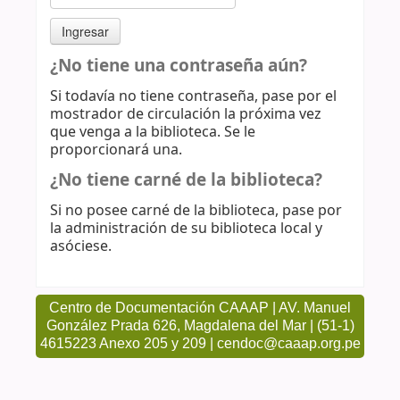
¿No tiene una contraseña aún?
Si todavía no tiene contraseña, pase por el
mostrador de circulación la próxima vez
que venga a la biblioteca. Se le
proporcionará una.
¿No tiene carné de la biblioteca?
Si no posee carné de la biblioteca, pase por
la administración de su biblioteca local y
asóciese.
Centro de Documentación CAAAP | AV. Manuel
González Prada 626, Magdalena del Mar | (51-1)
4615223 Anexo 205 y 209 | cendoc@caaap.org.pe