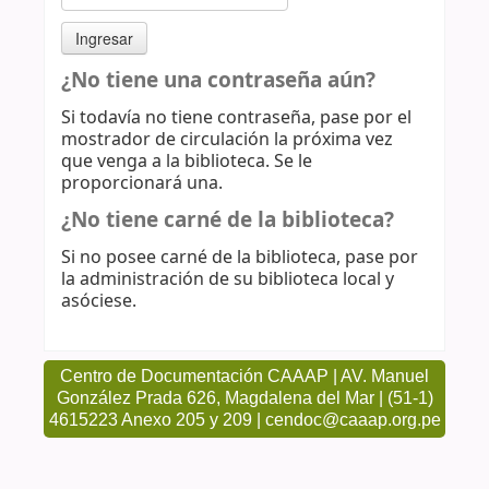
¿No tiene una contraseña aún?
Si todavía no tiene contraseña, pase por el
mostrador de circulación la próxima vez
que venga a la biblioteca. Se le
proporcionará una.
¿No tiene carné de la biblioteca?
Si no posee carné de la biblioteca, pase por
la administración de su biblioteca local y
asóciese.
Centro de Documentación CAAAP | AV. Manuel
González Prada 626, Magdalena del Mar | (51-1)
4615223 Anexo 205 y 209 | cendoc@caaap.org.pe