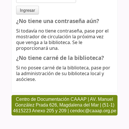
¿No tiene una contraseña aún?
Si todavía no tiene contraseña, pase por el
mostrador de circulación la próxima vez
que venga a la biblioteca. Se le
proporcionará una.
¿No tiene carné de la biblioteca?
Si no posee carné de la biblioteca, pase por
la administración de su biblioteca local y
asóciese.
Centro de Documentación CAAAP | AV. Manuel
González Prada 626, Magdalena del Mar | (51-1)
4615223 Anexo 205 y 209 | cendoc@caaap.org.pe