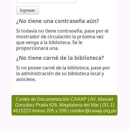
¿No tiene una contraseña aún?
Si todavía no tiene contraseña, pase por el
mostrador de circulación la próxima vez
que venga a la biblioteca. Se le
proporcionará una.
¿No tiene carné de la biblioteca?
Si no posee carné de la biblioteca, pase por
la administración de su biblioteca local y
asóciese.
Centro de Documentación CAAAP | AV. Manuel
González Prada 626, Magdalena del Mar | (51-1)
4615223 Anexo 205 y 209 | cendoc@caaap.org.pe