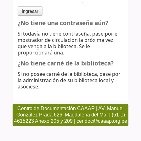
¿No tiene una contraseña aún?
Si todavía no tiene contraseña, pase por el
mostrador de circulación la próxima vez
que venga a la biblioteca. Se le
proporcionará una.
¿No tiene carné de la biblioteca?
Si no posee carné de la biblioteca, pase por
la administración de su biblioteca local y
asóciese.
Centro de Documentación CAAAP | AV. Manuel
González Prada 626, Magdalena del Mar | (51-1)
4615223 Anexo 205 y 209 | cendoc@caaap.org.pe