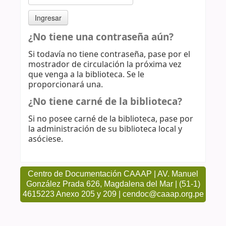
¿No tiene una contraseña aún?
Si todavía no tiene contraseña, pase por el
mostrador de circulación la próxima vez
que venga a la biblioteca. Se le
proporcionará una.
¿No tiene carné de la biblioteca?
Si no posee carné de la biblioteca, pase por
la administración de su biblioteca local y
asóciese.
Centro de Documentación CAAAP | AV. Manuel
González Prada 626, Magdalena del Mar | (51-1)
4615223 Anexo 205 y 209 | cendoc@caaap.org.pe