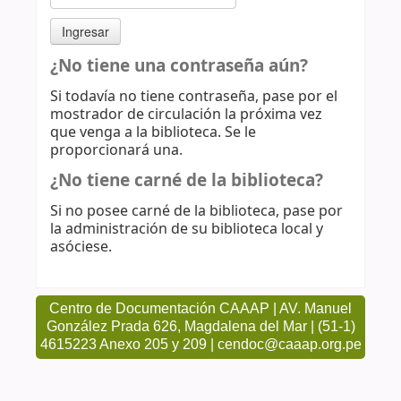
¿No tiene una contraseña aún?
Si todavía no tiene contraseña, pase por el
mostrador de circulación la próxima vez
que venga a la biblioteca. Se le
proporcionará una.
¿No tiene carné de la biblioteca?
Si no posee carné de la biblioteca, pase por
la administración de su biblioteca local y
asóciese.
Centro de Documentación CAAAP | AV. Manuel
González Prada 626, Magdalena del Mar | (51-1)
4615223 Anexo 205 y 209 | cendoc@caaap.org.pe