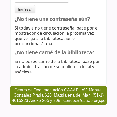
¿No tiene una contraseña aún?
Si todavía no tiene contraseña, pase por el
mostrador de circulación la próxima vez
que venga a la biblioteca. Se le
proporcionará una.
¿No tiene carné de la biblioteca?
Si no posee carné de la biblioteca, pase por
la administración de su biblioteca local y
asóciese.
Centro de Documentación CAAAP | AV. Manuel
González Prada 626, Magdalena del Mar | (51-1)
4615223 Anexo 205 y 209 | cendoc@caaap.org.pe