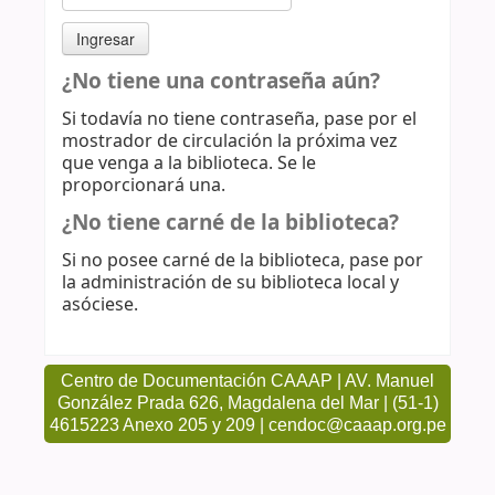
¿No tiene una contraseña aún?
Si todavía no tiene contraseña, pase por el
mostrador de circulación la próxima vez
que venga a la biblioteca. Se le
proporcionará una.
¿No tiene carné de la biblioteca?
Si no posee carné de la biblioteca, pase por
la administración de su biblioteca local y
asóciese.
Centro de Documentación CAAAP | AV. Manuel
González Prada 626, Magdalena del Mar | (51-1)
4615223 Anexo 205 y 209 | cendoc@caaap.org.pe