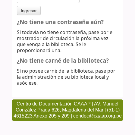
¿No tiene una contraseña aún?
Si todavía no tiene contraseña, pase por el
mostrador de circulación la próxima vez
que venga a la biblioteca. Se le
proporcionará una.
¿No tiene carné de la biblioteca?
Si no posee carné de la biblioteca, pase por
la administración de su biblioteca local y
asóciese.
Centro de Documentación CAAAP | AV. Manuel
González Prada 626, Magdalena del Mar | (51-1)
4615223 Anexo 205 y 209 | cendoc@caaap.org.pe