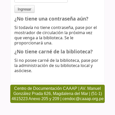
¿No tiene una contraseña aún?
Si todavía no tiene contraseña, pase por el
mostrador de circulación la próxima vez
que venga a la biblioteca. Se le
proporcionará una.
¿No tiene carné de la biblioteca?
Si no posee carné de la biblioteca, pase por
la administración de su biblioteca local y
asóciese.
Centro de Documentación CAAAP | AV. Manuel
González Prada 626, Magdalena del Mar | (51-1)
4615223 Anexo 205 y 209 | cendoc@caaap.org.pe