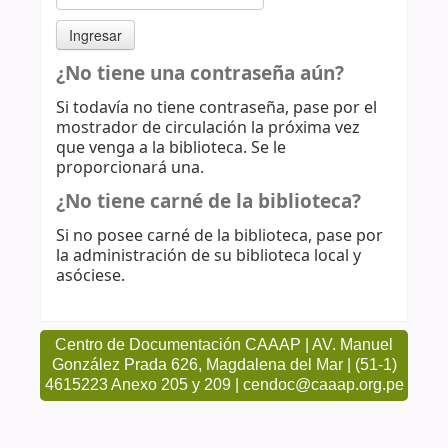
¿No tiene una contraseña aún?
Si todavía no tiene contraseña, pase por el
mostrador de circulación la próxima vez
que venga a la biblioteca. Se le
proporcionará una.
¿No tiene carné de la biblioteca?
Si no posee carné de la biblioteca, pase por
la administración de su biblioteca local y
asóciese.
Centro de Documentación CAAAP | AV. Manuel
González Prada 626, Magdalena del Mar | (51-1)
4615223 Anexo 205 y 209 | cendoc@caaap.org.pe