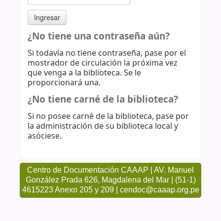
¿No tiene una contraseña aún?
Si todavía no tiene contraseña, pase por el
mostrador de circulación la próxima vez
que venga a la biblioteca. Se le
proporcionará una.
¿No tiene carné de la biblioteca?
Si no posee carné de la biblioteca, pase por
la administración de su biblioteca local y
asóciese.
Centro de Documentación CAAAP | AV. Manuel
González Prada 626, Magdalena del Mar | (51-1)
4615223 Anexo 205 y 209 | cendoc@caaap.org.pe