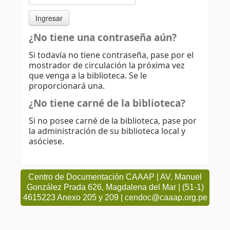
¿No tiene una contraseña aún?
Si todavía no tiene contraseña, pase por el
mostrador de circulación la próxima vez
que venga a la biblioteca. Se le
proporcionará una.
¿No tiene carné de la biblioteca?
Si no posee carné de la biblioteca, pase por
la administración de su biblioteca local y
asóciese.
Centro de Documentación CAAAP | AV. Manuel
González Prada 626, Magdalena del Mar | (51-1)
4615223 Anexo 205 y 209 | cendoc@caaap.org.pe