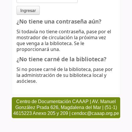
¿No tiene una contraseña aún?
Si todavía no tiene contraseña, pase por el
mostrador de circulación la próxima vez
que venga a la biblioteca. Se le
proporcionará una.
¿No tiene carné de la biblioteca?
Si no posee carné de la biblioteca, pase por
la administración de su biblioteca local y
asóciese.
Centro de Documentación CAAAP | AV. Manuel
González Prada 626, Magdalena del Mar | (51-1)
4615223 Anexo 205 y 209 | cendoc@caaap.org.pe