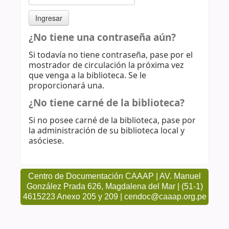
¿No tiene una contraseña aún?
Si todavía no tiene contraseña, pase por el
mostrador de circulación la próxima vez
que venga a la biblioteca. Se le
proporcionará una.
¿No tiene carné de la biblioteca?
Si no posee carné de la biblioteca, pase por
la administración de su biblioteca local y
asóciese.
Centro de Documentación CAAAP | AV. Manuel
González Prada 626, Magdalena del Mar | (51-1)
4615223 Anexo 205 y 209 | cendoc@caaap.org.pe