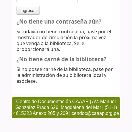
¿No tiene una contraseña aún?
Si todavía no tiene contraseña, pase por el
mostrador de circulación la próxima vez
que venga a la biblioteca. Se le
proporcionará una.
¿No tiene carné de la biblioteca?
Si no posee carné de la biblioteca, pase por
la administración de su biblioteca local y
asóciese.
Centro de Documentación CAAAP | AV. Manuel
González Prada 626, Magdalena del Mar | (51-1)
4615223 Anexo 205 y 209 | cendoc@caaap.org.pe