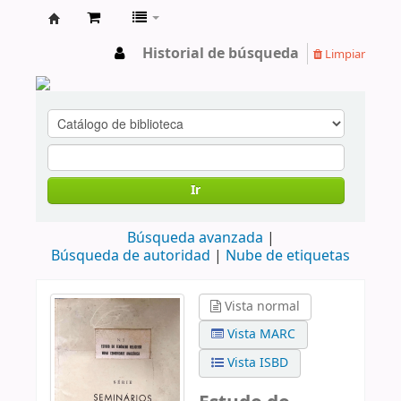
cendoc
Historial de búsqueda
Limpiar
Ir
Búsqueda avanzada
Búsqueda de autoridad
Nube de etiquetas
Vista normal
Vista MARC
Vista ISBD