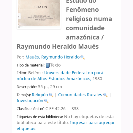
Estudo do
Fenômeno
religioso numa
comunidade
amazónica /
Raymundo Heraldo Maués
Por:
Maués, Raymundo Heraldo
Texto
Tipo de material:
Belém :
Universidade Federal do pará
Editor:
núcleo de Altos Estudios Amazónicos,
1980
55 p., 29 cm
Descripción:
Religión
|
Comunidades Rurales
|
Tema(s):
Investigación
C FE 42.26 | .S38
Clasificación LoC:
No hay etiquetas de esta
Etiquetas de esta biblioteca:
biblioteca para este título.
Ingresar para agregar
etiquetas.