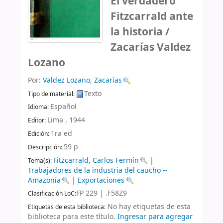
El verdadero
Fitzcarrald ante
la historia /
Zacarías Valdez
Lozano
Por:
Valdez Lozano, Zacarías
Texto
Tipo de material:
Español
Idioma:
Lima ,
1944
Editor:
1ra ed
Edición:
59 p
Descripción:
Fitzcarrald, Carlos Fermín
|
Tema(s):
Trabajadores de la industria del caucho --
Amazonía
|
Exportaciones
FP 229 | .F58Z9
Clasificación LoC:
No hay etiquetas de esta
Etiquetas de esta biblioteca:
biblioteca para este título.
Ingresar para agregar