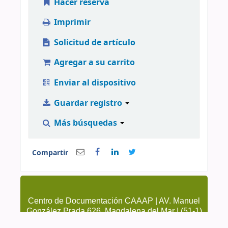
Hacer reserva
Imprimir
Solicitud de artículo
Agregar a su carrito
Enviar al dispositivo
Guardar registro
Más búsquedas
Compartir
Centro de Documentación CAAAP | AV. Manuel
González Prada 626, Magdalena del Mar | (51-1)
4615223 Anexo 205 y 209 | cendoc@caaap.org.pe