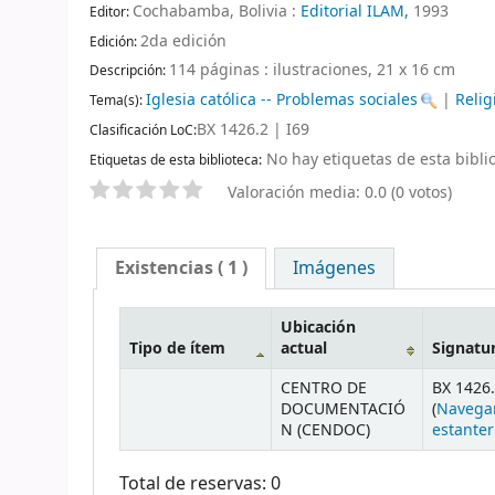
Cochabamba, Bolivia :
Editorial ILAM,
1993
Editor:
2da edición
Edición:
114 páginas : ilustraciones, 21 x 16 cm
Descripción:
Iglesia católica -- Problemas sociales
|
Relig
Tema(s):
BX 1426.2 | I69
Clasificación LoC:
No hay etiquetas de esta biblio
Etiquetas de esta biblioteca:
Valoración media: 0.0 (0 votos)
Existencias
( 1 )
Imágenes
Ubicación
Tipo de ítem
actual
Signatu
CENTRO DE
BX 1426.
DOCUMENTACIÓ
(
Navega
N (CENDOC)
estanter
Total de reservas: 0