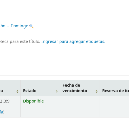
ión -- Domingo
teca para este título.
Ingresar para agregar etiquetas.
Fecha de
ra
Estado
vencimiento
Reserva de í
2 I69
Disponible
r
ía
)