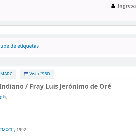
Ingresa
ube de etiquetas
a MARC
Vista ISBD
Indiano /
Fray Luis Jerónimo de Oré
s
CMXCII,
1992