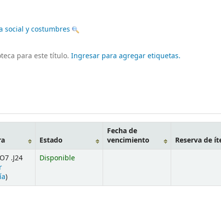
a social y costumbres
teca para este título.
Ingresar para agregar etiquetas.
Fecha de
ra
Estado
vencimiento
Reserva de í
O7 .J24
Disponible
r
ía
)