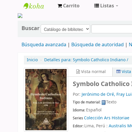
Carrito
Listas
cendoc
Buscar
Búsqueda avanzada
Búsqueda de autoridad
N
Inicio
›
Detalles para:
Symbolo Catholico Indiano /
Vista normal
Vist
Symbolo Catholico 
Por:
Jerónimo de Oré, Fray Lui
Texto
Tipo de material:
Español
Idioma:
Colección Ars Historiae
Series
Lima, Perú :
Australis M
Editor: