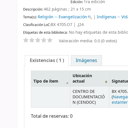
1ra edición
Edición:
462 páginas ; 21 x 15 cm
Descripción:
Religión -- Evangelización
|
Indígenas -- Vid
Tema(s):
BX 4705.O7 | .J24
Clasificación LoC:
No hay etiquetas de esta biblio
Etiquetas de esta biblioteca:
Valoración media: 0.0 (0 votos)
Existencias
( 1 )
Imágenes
Ubicación
Tipo de ítem
actual
Signatu
CENTRO DE
BX 4705.
DOCUMENTACIÓ
(
Navega
N (CENDOC)
estanter
Total de reservas: 0