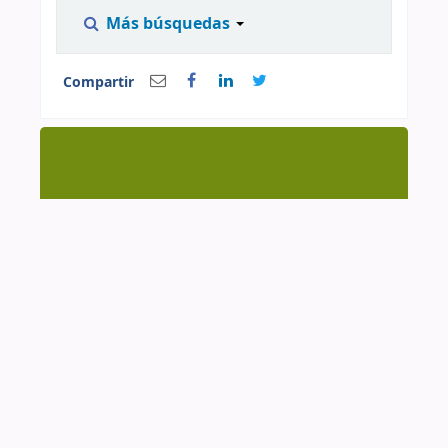
Más búsquedas
Compartir
Centro de Documentación CAAAP | AV. Manuel
González Prada 626, Magdalena del Mar | (51-1)
4615223 Anexo 205 y 209 | cendoc@caaap.org.pe