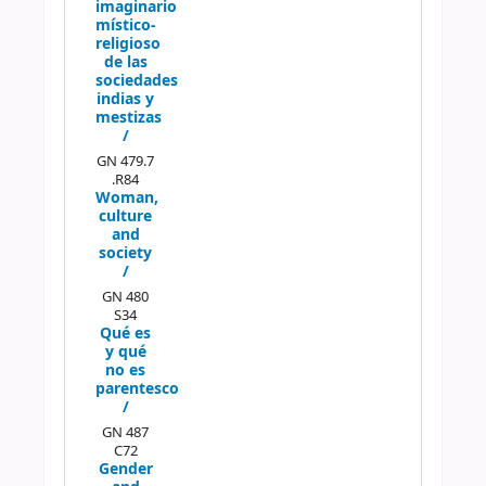
imaginario
místico-
religioso
de las
sociedades
indias y
mestizas
/
GN 479.7
.R84
Woman,
culture
and
society
/
GN 480
S34
Qué es
y qué
no es
parentesco
/
GN 487
C72
Gender