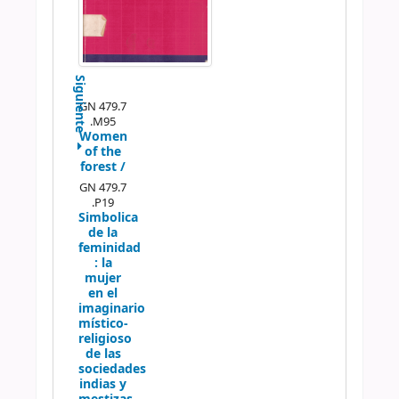
Siguiente
GN 479.7
.M95
Women
of the
forest /
GN 479.7
.P19
Simbolica
de la
feminidad
:
la
mujer
en el
imaginario
místico-
religioso
de las
sociedades
indias y