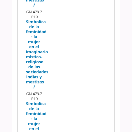
mestizas
/
GN 479.7
.P19
Simbolica
de la
feminidad
:
la
mujer
en el
imaginario
místico-
religioso
de las
sociedades
indias y
mestizas
/
GN 479.7
.P19
Simbolica
de la
feminidad
:
la
mujer
en el