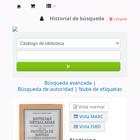
cendoc
Historial de búsqueda
Limpiar
Ir
Búsqueda avanzada
Búsqueda de autoridad
Nube de etiquetas
Vista normal
Vista MARC
Vista ISBD