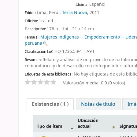
Español
Idioma:
Lima, Perú :
Terra Nuova,
2011
Editor:
1ra. ed
Edición:
176 p. : fot., 21 x 14 cm
Descripción:
Mujeres indígenas -- Empoderamiento -- Lidera
Tema(s):
peruana
HQ 1236.5.P4 | A94
Clasificación LoC:
Relato y análisis de un proyecto de fortaleci
Resumen:
comunitarios y de desarrollo con enfoque intercultura
No hay etiquetas de esta biblio
Etiquetas de esta biblioteca:
Valoración media: 0.0 (0 votos)
Existencias
( 1 )
Notas de título
Imá
Ubicación
Tipo de ítem
actual
Signatu