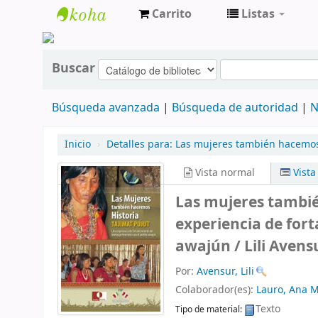
Carrito
Listas
cendoc
Buscar
Búsqueda avanzada
Búsqueda de autoridad
N
Inicio
›
Detalles para:
Las mujeres también hacemos 
Vista normal
Vist
Las mujeres tambié
experiencia de fort
awajún /
Lili Avens
Por:
Avensur, Lili
Colaborador(es):
Lauro, Ana M
Texto
Tipo de material: